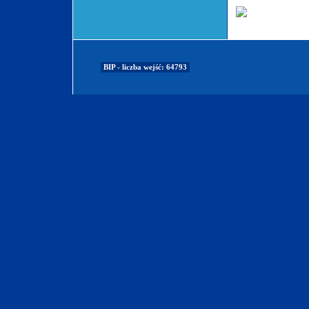
BIP - liczba wejść: 64793