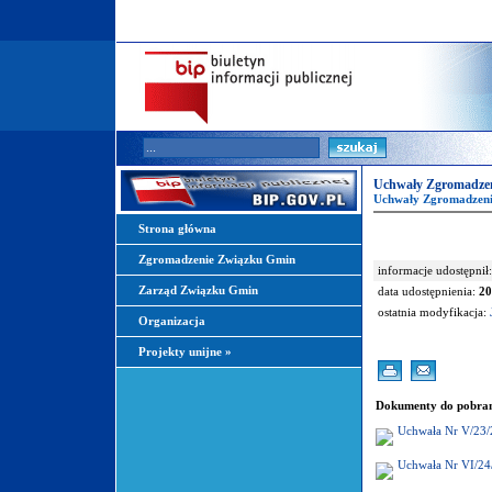
Uchwały Zgromadzen
Uchwały Zgromadzeni
Strona główna
Zgromadzenie Związku Gmin
informacje udostępnił:
Zarząd Związku Gmin
data udostępnienia:
20
ostatnia modyfikacja:
Organizacja
Projekty unijne
»
Dokumenty do pobran
Uchwała Nr V/23/
Uchwała Nr VI/24