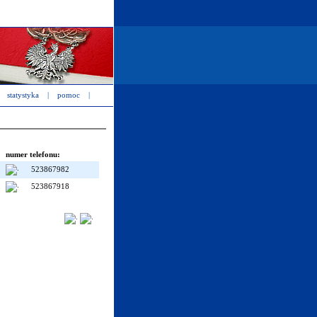
statystyka
|
pomoc
|
numer telefonu:
523867982
523867918