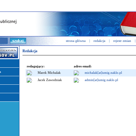
strona główna
|
redakcja
|
rejestr zmian
|
Redakcja
redagujący:
adres email:
n
Marek Michalak
michalak[at]umig.naklo.pl
Jacek Zawodniak
admin[at]umig.naklo.pl