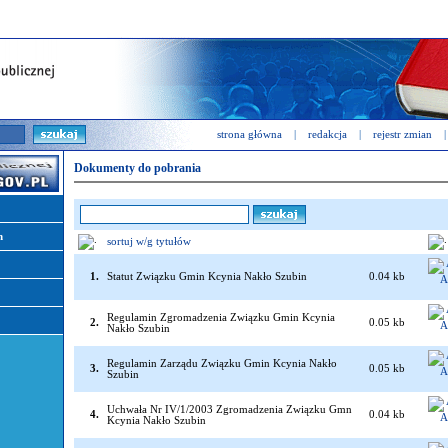
strona główna
|
redakcja
|
rejestr zmian
|
Dokumenty do pobrania
n
sortuj w/g tytułów
1.
Statut Związku Gmin Kcynia Nakło Szubin
0.04 kb
Regulamin Zgromadzenia Związku Gmin Kcynia
2.
0.05 kb
Nakło Szubin
Regulamin Zarządu Związku Gmin Kcynia Nakło
3.
0.05 kb
Szubin
Uchwała Nr IV/1/2003 Zgromadzenia Związku Gmn
4.
0.04 kb
Kcynia Nakło Szubin