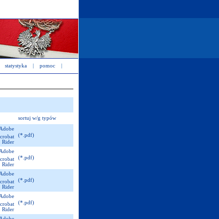
statystyka
|
pomoc
|
sortuj w/g typów
(*.pdf)
(*.pdf)
(*.pdf)
(*.pdf)