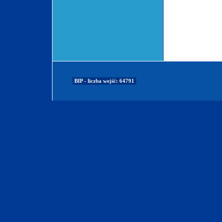
BIP - liczba wejść: 64791