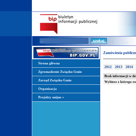
Zamówienia publiczn
Strona główna
2012
2013
2014
Zgromadzenie Związku Gmin
Brak informacji w dz
Zarząd Związku Gmin
Wybierz z którego r
Organizacja
Projekty unijne
»