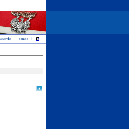
tatystyka
|
pomoc
|