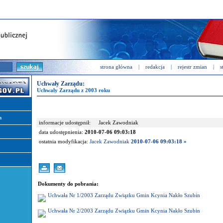
strona główna
|
redakcja
|
rejestr zmian
|
s
Uchwały Zarządu:
Uchwały Zarządu z 2003 roku
n
informacje udostępnił:
Jacek Zawodniak
data udostępnienia:
2010-07-06 09:03:18
ostatnia modyfikacja:
Jacek Zawodniak
2010-07-06 09:03:18 »
Dokumenty do pobrania:
Uchwała Nr 1/2003 Zarządu Związku Gmin Kcynia Nakło Szubin
Uchwała Nr 2/2003 Zarządu Związku Gmin Kcynia Nakło Szubin