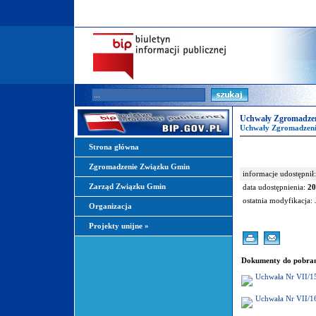
Uchwały Zgromadzen
Uchwały Zgromadzeni
Strona główna
Zgromadzenie Związku Gmin
informacje udostępnił:
Zarząd Związku Gmin
data udostępnienia:
20
ostatnia modyfikacja:
Organizacja
Projekty unijne
»
Dokumenty do pobran
Uchwała Nr VII/1
Uchwała Nr VII/1