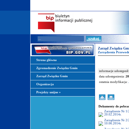
Zarząd Związku Gm
Zarządzenia Przewod
Strona główna
Zgromadzenie Związku Gmin
informacje udostępnił:
Zarząd Związku Gmin
data udostępnienia:
20
ostatnia modyfikacja:
Organizacja
Projekty unijne
»
Dokumenty do pobran
Zarządzenie Nr 1
20.02.2014r.
Zarządzenie Nr 2
10.06.2014r.