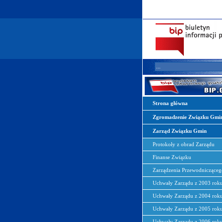
Strona główna
Zgromadzenie Związku Gmi
Zarząd Związku Gmin
Protokoły z obrad Zarządu
Finanse Związku
Zarządzenia Przewodnicząceg
Uchwały Zarządu z 2003 rok
Uchwały Zarządu z 2004 rok
Uchwały Zarządu z 2005 rok
Uchwały Zarządu z 2006 rok