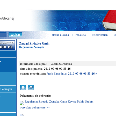
strona główna
|
redakcja
|
rejestr zmian
|
s
Zarząd Związku Gmin:
Regulamin Zarządu
n
informacje udostępnił:
Jacek Zawodniak
data udostępnienia:
2010-07-06 09:55:26
ostatnia modyfikacja:
Jacek Zawodniak
2010-07-06 09:55:26 »
o Zarządu
u
Dokumenty do pobrania:
Regulamin Zarządu Związku Gmin Kcynia Nakło Szubin
u
wszystkie dokumenty >>
u
u