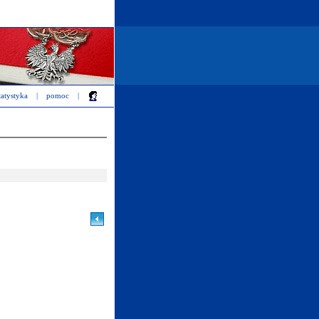
tatystyka
|
pomoc
|