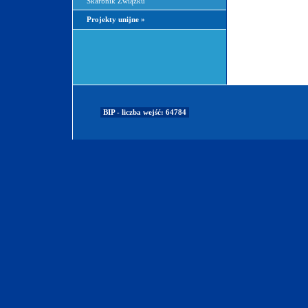
Skarbnik Związku
Projekty unijne
»
BIP - liczba wejść: 64784