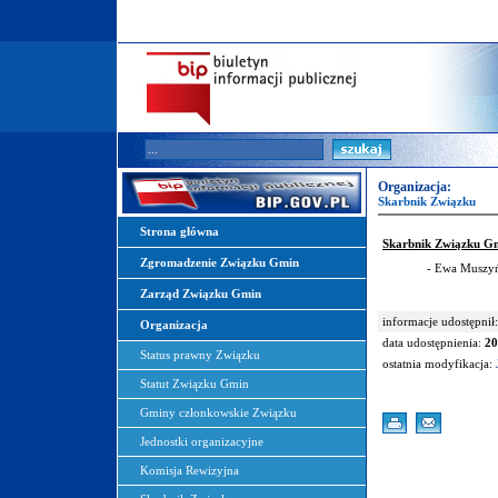
Organizacja:
Skarbnik Związku
Strona główna
Skarbnik Związku Gm
Zgromadzenie Związku Gmin
- Ewa Muszy
Zarząd Związku Gmin
informacje udostępnił:
Organizacja
data udostępnienia:
20
Status prawny Związku
ostatnia modyfikacja:
Statut Związku Gmin
Gminy członkowskie Związku
Jednostki organizacyjne
Komisja Rewizyjna